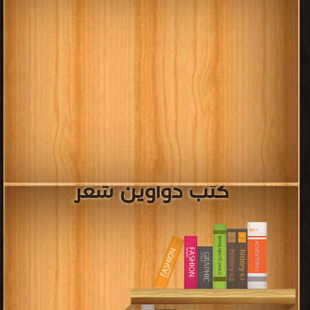
كتب دواوين شعر