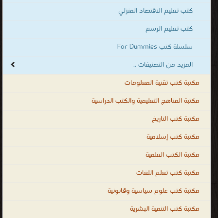
في
كتب تعليم الاقتصاد المنزلي
شتى
كتب تعليم الرسم
المجالات
سلسلة كتب For Dummies
حيث
يساعد
المزيد من التصنيفات ..
التعليم
مكتبة كتب تقنية المعلومات
الأفراد
على
مكتبة المناهج التعليمية والكتب الدراسية
اكتساب
مكتبة كتب التاريخ
الخبرات
مكتبة كتب إسلامية
والمهارات
المختلفة
مكتبة الكتب العلمية
التي
مكتبة كتب تعلم اللغات
تُحدث
مكتبة كتب علوم سياسية وقانونية
تغييرًا إيجابيًا في فكرهم لحل مشاكلهم بأنفسهم، كما ينمّي لديهم حس
الإبداع، ويجعلهم يتقنون الخبرات و المهارات الحياتية والعلمية اللازمة
مكتبة كتب التنمية البشرية