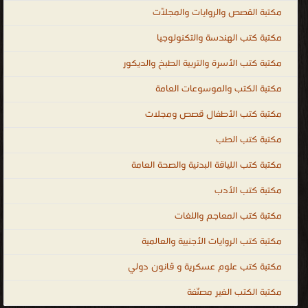
كي يستمروا في التقدم بأنفسهم مدى الحياة ودون توقف. إن العالم
مكتبة القصص والروايات والمجلّات
اليوم يشهد ثورة معرفية تتطوّر باستمرار، الأمر الذي يتطلب من الأفراد
مكتبة كتب الهندسة والتكنولوجيا
مواكبة هذه التطورات بالتعليم المستمر.. educational books free
download ، educational books for teachers ، educational books for
مكتبة كتب الأسرة والتربية الطبخ والديكور
adults ، free educational books ، educational books for toddlers ،
مكتبة الكتب والموسوعات العامة
educational books for babies ، educational books to read ،
madhubun educational books ، educational books ، المكتبة
مكتبة كتب الأطفال قصص ومجلات
الإلكترونيّة لتحميل و قراءة الكتب المصوّرة بنوعية PDF و تعمل على
مكتبة كتب الطب
الهواتف الذكية والاجهزة الكفيّة أونلاين.
مكتبة كتب اللياقة البدنية والصحة العامة
مكتبة كتب الأدب
مكتبة كتب المعاجم واللغات
مكتبة كتب الروايات الأجنبية والعالمية
مكتبة كتب علوم عسكرية و قانون دولي
مكتبة الكتب الغير مصنّفة