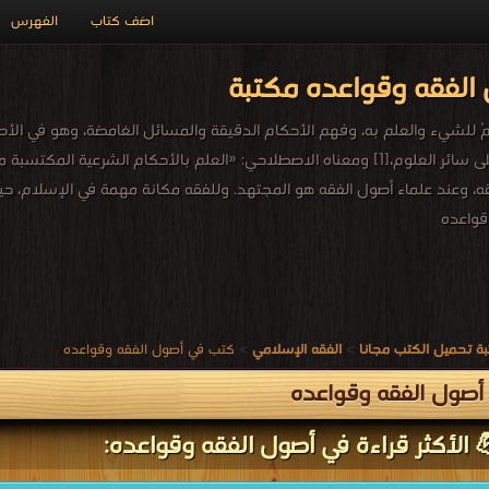
اضف كتاب
الفهرس
الفقه وقواعده مكتبة
لْفَهْمُ للشيء والعلم به، وفهم الأحكام الدقيقة والمسائل الغامضة، وهو ف
الشريعة؛ لشرفها على سائر العلوم،[1] ومعناه الاصطلاحي: «العلم بالأحكام ا
لفقه، وعند علماء أصول الفقه هو المجتهد. وللفقه مكانة مهمة في الإسلام،
قواعده
ة تحميل الكتب مجانا
>
الفقه الإسلامي
>
كتب في أصول الفقه وقواعده
صول الفقه وقواعده
 الأكثر قراءة في أصول الفقه وقواعده: