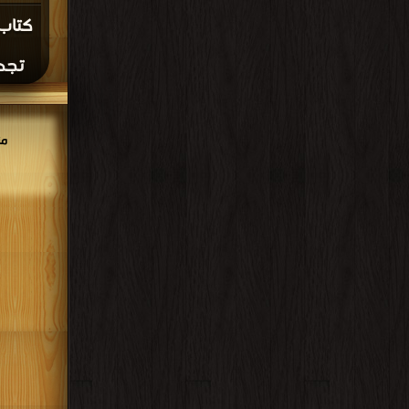
كتاب 
تجدي
من