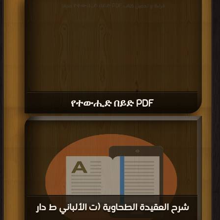
قراءة و تحميل كتاب የተውሒድ በይድ PDF مجانا
የተውሒድ በይድ PDF
شرح العقيدة الطحاوية (ت الألباني ط دار