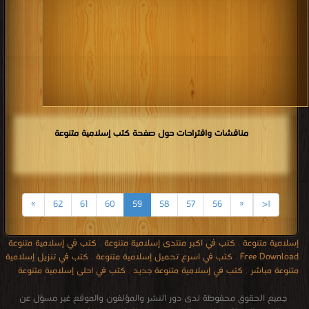
مناقشات واقتراحات حول صفحة كتب إسلامية متنوعة
»
62
61
60
59
58
57
56
«
|<
إسلامية متنوعة
,
كتب في اكبر منتدى إسلامية متنوعة
,
كتب في إسلامية متنوعة
Free Download
,
كتب في اسرع تحميل إسلامية متنوعة
,
كتب في تنزيل إسلامية
متنوعة مباشر
,
كتب في إسلامية متنوعة جديد
,
كتب في احلى إسلامية متنوعة
جميع الحقوق محفوظة لدى دور النشر والمؤلفون والموقع غير مسؤل عن