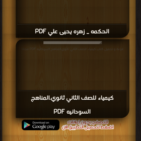
الحكمه _ زهره يحيى علي PDF
قراءة و تحميل كتاب كيمياء للصف الثاني ثانوي.المناهج السودانيه PDF مجانا
كيمياء للصف الثاني ثانوي.المناهج
السودانيه PDF