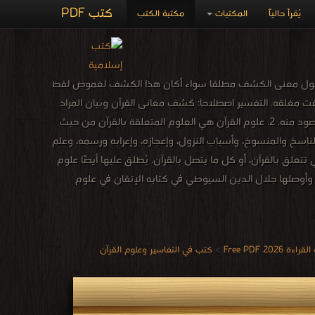
كتب PDF
يُقرأ حالياً
المكتبات
مكتبة الكتب
ر لغة: تدور مادته حول معنى الكشف مطلقا سواء أكان هذا الكشف لغموض لفظ
 مغلقه. التفسير اصطلاحا: كشف معانى القرآن وبيان المراد
منه، وهو أعم من أن يكون بحسب اللفظ المشكل وغيره، وبحسب المعنى الظاهر وغيره، والمقصود منه. 2. علوم القرآن هي العلوم المتعلقة بالقرآن من حيث
لناسخ والمنسوخ، وأسباب النزول، وإعجازه، وإعرابه ورسمه، وعلم
 تتعلق بالقرآن، أو كل ما يتصل بالقرآن. يُطلق عليها أيضًا علوم
لوم الكتاب، وقد عدّ الزركشي علوم القرآن في كتابه البرهان في علوم القرآن 47 علمًا، وأوصلها جلال الدين السيوطي في كتابه الإتقان في علوم
 Free PDF
>
كتب في التفاسير وعلوم القرآن