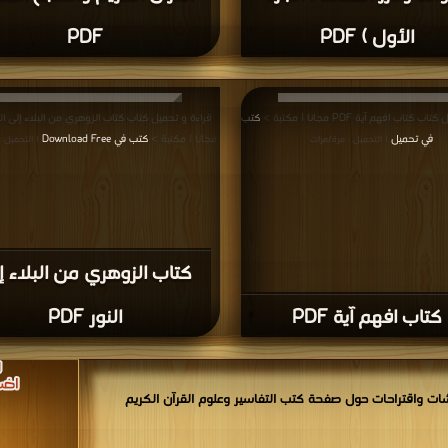
الأول ) PDF
PDF
كتاب افهم آية PDF مجانا | مكتبة >
كتب
في تحميل
مجانا | مكتبة >
كتب في Download Free
| التحميل : مرة/مرات
| التحميل 
كتاب الزوهري من البلاء إ
كتاب افهم آية PDF
النور PDF
ات واقتراحات حول صفحة كتب التفاسير وعلوم القرآن الكريم