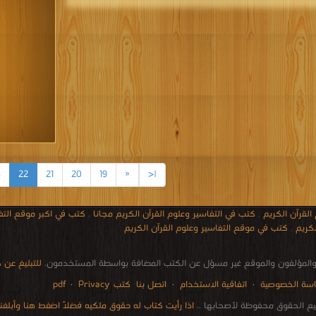
3
22
21
20
19
«
|<
القرآن الكريم
,
كتب في التفاسير وعلوم القرآن الكريم مجانا
,
كتب في اكبر موقع التفا
لكريم
,
كتب في موقع التفاسير وعلوم القرآن الكريم
المؤلفون والموقع غير مسؤل عن الكتب المضافة بواسطة المستخدمون.
للتبليغ عن
سة الخصوصية
·
اتفاقية الاستخدام
·
اتصل بنا
كتب pdf
Privacy
·
ع الحقوق محفوظة لأصحابها ..
اذا رأيت كتاب له حقوق ملكيه فضلاً اضغط هنا وأبلغنا 