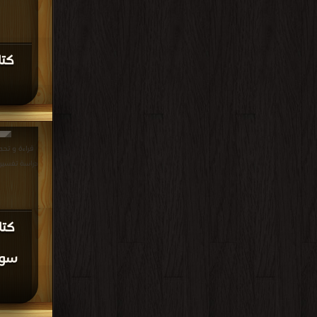
كتا
قراءة و تحم
دراسة تفسيرية PDF مجانا | م
كتا
سور