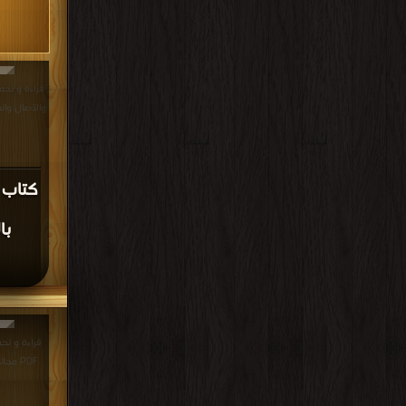
قراءة و تحمي
والآصال والعشي والإب
كتاب م
با
قراءة و تحم
PDF مجانا | مكتبة >