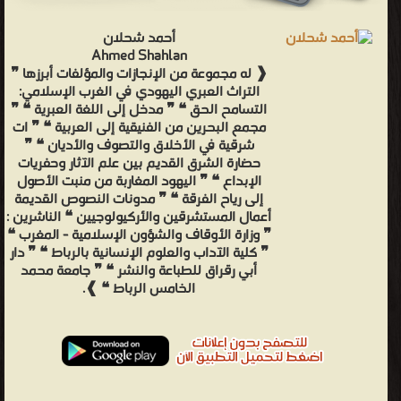
أحمد شحلان
Ahmed Shahlan
❰ له مجموعة من الإنجازات والمؤلفات أبرزها ❞
التراث العبري اليهودي في الغرب الإسلامي:
التسامح الحق ❝ ❞ مدخل إلى اللغة العبرية ❝ ❞
مجمع البحرين من الفنيقية إلى العربية ❝ ❞ ات
شرقية في الأخلاق والتصوف والأديان ❝ ❞
حضارة الشرق القديم بين علم الآثار وحفريات
الإبداع ❝ ❞ اليهود المغاربة من منبت الأصول
إلى رياح الفرقة ❝ ❞ مدونات النصوص القديمة
أعمال المستشرقين والأركيولوجيين ❝ الناشرين :
❞ وزارة الأوقاف والشؤون الإسلامية - المغرب ❝
❞ كلية الآداب والعلوم الإنسانية بالرباط ❝ ❞ دار
أبي رقراق للطباعة والنشر ❝ ❞ جامعة محمد
الخامس الرباط ❝ ❱.