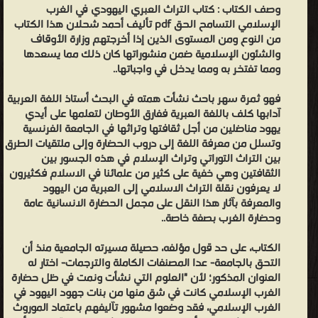
وصف الكتاب :
كتاب التراث العبري اليهودي في الغرب
الإسلامي التسامح الحق pdf تأليف أحمد شحلان هذا الكتاب
من النوع ومن المستوى الذين إذا أخرجتهم وزارة الأوقاف
والشئون الإسلامية ضمن منشوراتها كان ذلك مما يسعدها
ومما تفتخر به ومما يدخل في واجباتها..
فهو ثمرة سهر باحث نشأت همته في البحث أستاذ اللغة العربية
آدابها كلف باللغة العبرية ففارق الأوطان لتعلمها على أيدي
يهود مناضلين من أجل ثقافتها وتراثها في الجامعة الفرنسية
وتسلل من معرفة اللغة إلى دروب الحضارة وإلى ملتقيات الطرق
بين التراث التوراتي وتراث الإسلام في هذه الجسور بين
الثقافتين وهي خفية على كثير من علمائنا في الاسلام فكثيرون
لا يعرفون نقلة التراث الاسلامي إلى العبرية من اليهود
والمعرفة بآثار هذا النقل على مجمل الحضارة الانسانية عامة
وحضارة الغرب بصفة خاصة..
الكتاب، على حد قول مؤلفه، حصيلة مسيرته الجامعية منذ أن
التحق بالجامعة- عدا المصنفات الكاملة والترجمات- اختار له
العنوان المذكور؛ لأن "العلوم التي نشأت ونمت في ظل حضارة
الغرب الإسلامي كانت في شق منها من بنات جهود اليهود في
الغرب الإسلامي، فقد وضعوا مشهور تآليفهم باعتماد الموروث