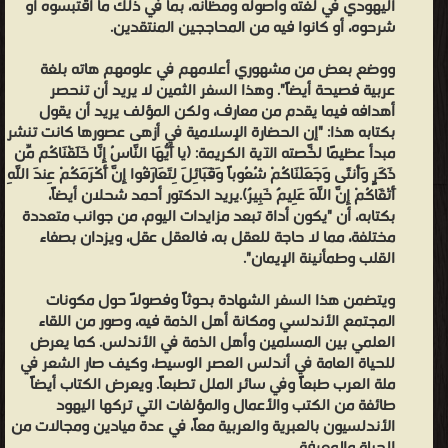
اليهودي في لغته وأصوله ومظانه، بما في ذلك ما اقتبسوه أو
شرحوه، أو كانوا فيه من المحاججين المنتقدين.
ووضع بعض من مشهوري أعلامهم في علومهم هاته بلغة
عربية فصيحة أيضاً". وهذا السفر الثمين لا يريد أن تنحصر
أهدافه فيما يقدم من معارف، ولكن المؤلف يريد أن يقول
بكتابه هذا: "إن الحضارة الإسلامية في أزهى عصورها كانت تنشر
مبدأ عظيمًا لخّصته الآية الكريمة: (يَا أَيُّهَا النَّاسُ إِنَّا خَلَقْنَاكُم مِّن
ذَكَرٍ وَأُنثَى وَجَعَلْنَاكُمْ شُعُوباً وَقَبَائِلَ لِتَعَارَفُوا إِنَّ أَكْرَمَكُمْ عِندَ اللَّهِ
أَتْقَاكُمْ إِنَّ اللَّهَ عَلِيمٌ خَبِيرٌ).يريد الدكتور أحمد شحلان أيضاً،
بكتابه، أن "يكون أداة تبعد مزايدات اليوم، من جوانب متعددة
مختلفة، مما لا حاجة للعقل به، فالعقل عقل، ويزدان بصفاء
القلب وطمأنينة الإيمان".
ويتضمن هذا السفر الشهادة بحوثاً وفصولاً حول مكونات
المجتمع الأندلسي ومكانة أهل الذمة فيه، وصور من اللقاء
العلمي بين المسلمين وأهل الذمة في الأندلس. كما يعرض
للحياة العامة في أندلس العصر الوسيط، وكيف صار الشعر في
ملة العرب طبعاً وفي سائر الملل تطبعاً. ويعرض الكتاب أيضاً
طائفة من الكتب والأعمال والمؤلفات التي تركها اليهود
الأندلسيون بالعبرية والعربية معاً، في عدة ميادين ومجالات من