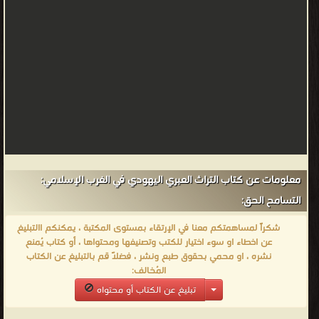
معلومات عن كتاب التراث العبري اليهودي في الغرب الإسلامي:
التسامح الحق:
شكراً لمساهمتكم معنا في الإرتقاء بمستوى المكتبة ، يمكنكم االتبليغ
عن اخطاء او سوء اختيار للكتب وتصنيفها ومحتواها ، أو كتاب يُمنع
نشره ، او محمي بحقوق طبع ونشر ، فضلاً قم بالتبليغ عن الكتاب
المُخالف:
تبليغ عن الكتاب أو محتواه